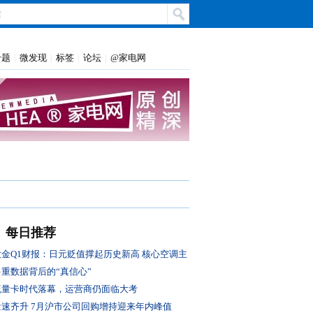
专题
微发现
标签
论坛
@家电网
|
|
|
|
每日推荐
大金Q1财报：日元贬值撑起历史新高 核心空调主
业盈利转弱
多重数据背后的“真信心”
流量卡时代落幕，运营商仍面临大考
量速齐升 7月沪市公司回购增持迎来年内峰值