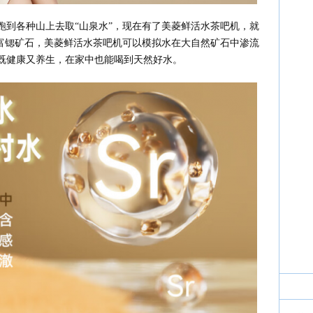
跑到各种山上去取“山泉水”，现在有了美菱鲜活水茶吧机，就
然富锶矿石，美菱鲜活水茶吧机可以模拟水在大自然矿石中渗流
既健康又养生，在家中也能喝到天然好水。