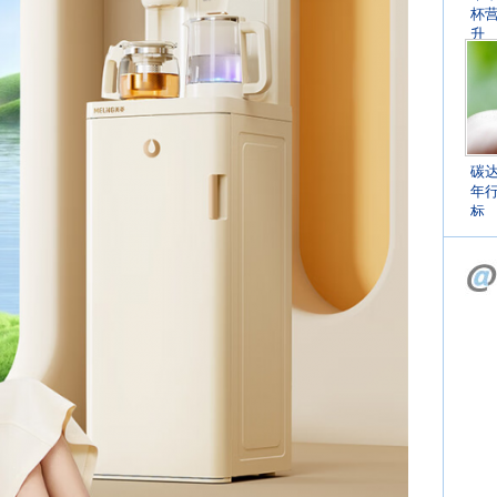
杯
升
碳
年
标