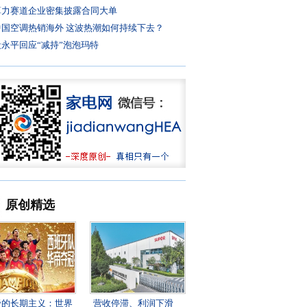
算力赛道企业密集披露合同大单
中国空调热销海外 这波热潮如何持续下去？
段永平回应“减持”泡泡玛特
原创精选
帝的长期主义：世界
营收停滞、利润下滑