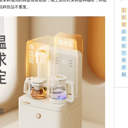
燥来杯滋润的蜂蜜或者花茶，晚上加班时来杯提神咖啡，抑或
花样饮品不重复。
1
2
3
4
5
6
7
8
9
10