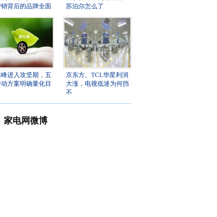
营销背后的品牌全面
苏泊尔怎么了
达峰进入攻坚期，五
京东方、TCL华星利润
行动方案明确量化目
大涨，电视低迷为何挡
不
家电网微博