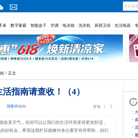
手表
数字家庭
智能盒子
空调
电冰箱
洗衣机
厨房卫浴
生活电器
|
|
|
|
|
|
|
|
购
正文
生活指南请查收！（4）
T
网
我要评论(
0
)
T
字号:
能改变天气，但却可以让我们的生活环境变得更加舒适，
电的好机会，希望这期栏目能够对各位看官有所帮助，咱们