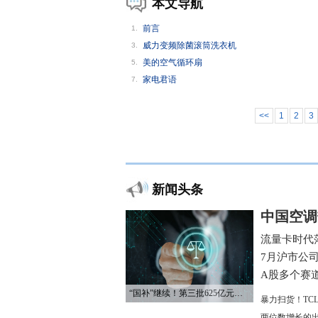
本文导航
前言
1.
威力变频除菌滚筒洗衣机
3.
美的空气循环扇
5.
家电君语
7.
<<
1
2
3
新闻头条
中国空调
流量卡时代
7月沪市公
A股多个赛
“国补”继续！第三批625亿元资金已下达
暴力扫货！TC
两位数增长的