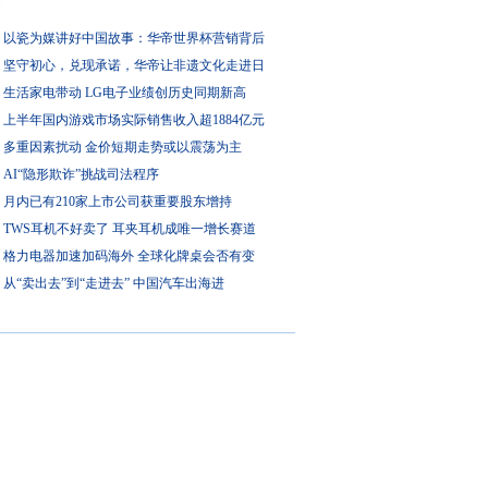
以瓷为媒讲好中国故事：华帝世界杯营销背后
坚守初心，兑现承诺，华帝让非遗文化走进日
生活家电带动 LG电子业绩创历史同期新高
上半年国内游戏市场实际销售收入超1884亿元
多重因素扰动 金价短期走势或以震荡为主
AI“隐形欺诈”挑战司法程序
月内已有210家上市公司获重要股东增持
TWS耳机不好卖了 耳夹耳机成唯一增长赛道
格力电器加速加码海外 全球化牌桌会否有变
从“卖出去”到“走进去” 中国汽车出海进