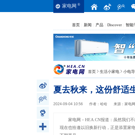
®
家电网
首页
新闻
产品
Discover
智能
|
|
|
|
首页
生活小家电
小电导
夏去秋来，这份舒适
2024-09-04 10:56
作者：
哈哈
来源：
家电
家电网－HEA.CN报道：
虽然我们不
现在也恰逢以旧换新行动，正是添置家