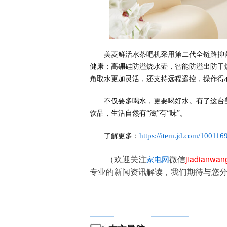
美菱鲜活水茶吧机采用第二代全链路抑
健康；高硼硅防溢烧水壶，智能防溢出防干烧
角取水更加灵活，还支持远程遥控，操作得
不仅要多喝水，更要喝好水。有了这台
饮品，生活自然有“滋”有“味”。
https://item.jd.com/10011
了解更多：
（欢迎关注
微信
jiadianwa
家电网
专业的新闻资讯解读，我们期待与您