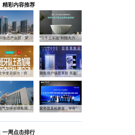
精彩内容推荐
衡阳3U生态产业园：荣电集团的政企合作新答卷
“斗牛士军团”剑指大力神杯，华帝以“一瓷一金”静候荣光
不止玄学更是眼光！西班牙队夺冠，华帝火速官宣启动兑奖福利
聚焦用户场景革新 美菱产品创新打造差异化居家体验
万和电气加快全球布局，海外营收占比升至四成
聚势普及拓赛道，华帝“亮剑”洗碗机峰会，破局存量换新
一周点击排行