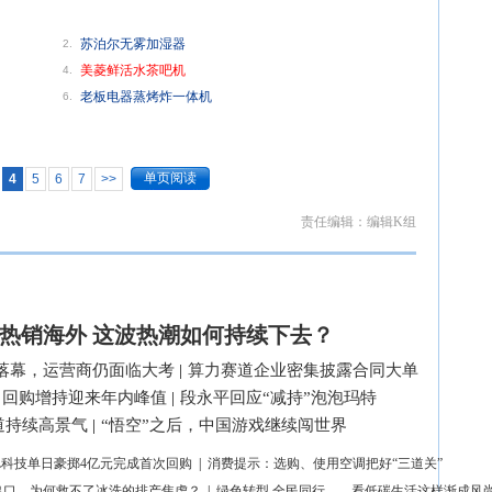
苏泊尔无雾加湿器
2.
美菱鲜活水茶吧机
4.
老板电器蒸烤炸一体机
6.
单页阅读
4
5
6
7
>>
责任编辑：编辑K组
热销海外 这波热潮如何持续下去？
落幕，运营商仍面临大考
|
算力赛道企业密集披露合同大单
司回购增持迎来年内峰值
|
段永平回应“减持”泡泡玛特
道持续高景气
|
“悟空”之后，中国游戏继续闯世界
L科技单日豪掷4亿元完成首次回购
|
消费提示：选购、使用空调把好“三道关”
出口，为何救不了冰洗的排产焦虑？
|
绿色转型 全民同行——看低碳生活这样渐成风