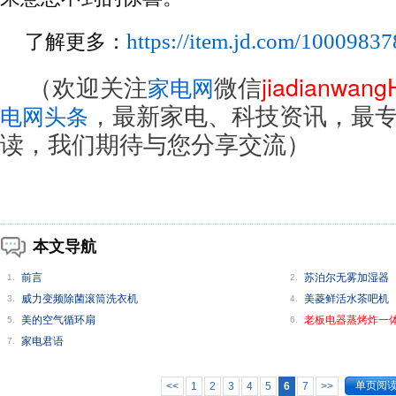
https://item.jd.com/1000983
了解更多：
（欢迎关注
微信
jiadianwan
家电网
，最新家电、科技资讯，最
电网头条
读，我们期待与您分享交流）
本文导航
前言
苏泊尔无雾加湿器
1.
2.
威力变频除菌滚筒洗衣机
美菱鲜活水茶吧机
3.
4.
美的空气循环扇
老板电器蒸烤炸一
5.
6.
家电君语
7.
单页阅
<<
1
2
3
4
5
6
7
>>