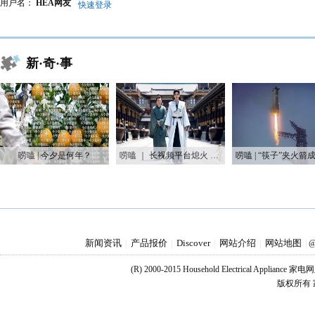
用户名：
HEA网友
快速登录
新·奇·事
唠嗑 | 今夕是何年？
唠嗑 ｜ 长视频平台熄火 长剧迷你化能逆风翻盘吗？
新闻资讯
产品报价
Discover
网站介绍
网站地图
|
|
|
|
|
@
(R) 2000-2015 Household Electrical Applianc
版权所有