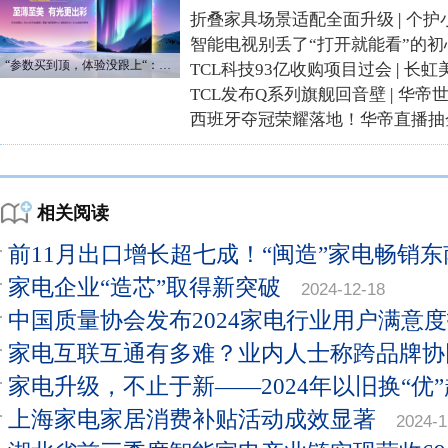
折叠家具场景适配全面升级
|
个护
智能电视别丢了“打开就能看”的初
“参数买到顶，体验没跟上“：长虹追光Q70S给高端电视打了个样
TCL科技93亿收购项目过会
|
长虹
TCL发布Q系列旗舰回音壁
|
华帝
西班牙夺冠荣耀落地！华帝直播抽
相关阅读
前11月出口增长超七成！“闽造”家电畅销东
家电企业“造芯”取得新突破
2024-12-18
中国质量协会发布2024家电行业用户满意
家电互联互通有多难？业内人士称跨品牌协
家电升级，不止于新——2024年以旧换“优
上海家电家居消费补贴活动成效显著
2024-1