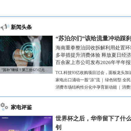
新闻头条
“苏泊尔们”该给流量冲动踩
海南重拳整治回收拆解利用处置环
多举措提升消费体验 释放夏日经
百余家上市公司发布2026年半年报
“国补”继续！第三批625亿元资金已下达
TCL科技93亿收购项目过会，面板龙头加
家电出口涌动一股“凉”流
|
绿色转型 全
消费市场结构性分化中孕育新动能
|
消费
家电评鉴
世界杯之后，华帝留下了什么
钊