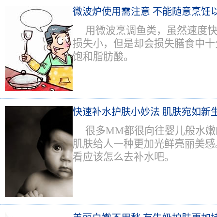
微波炉使用需注意 不能随意烹饪
用微波烹调鱼类，虽然速度
损失小，但是却会损失膳食中十分宝
饱和脂肪酸。
快速补水护肤小妙法 肌肤宛如新
很多MM都很向往婴儿般水嫩
肌肤给人一种更加光鲜亮丽美感
看应该怎么去补水吧。