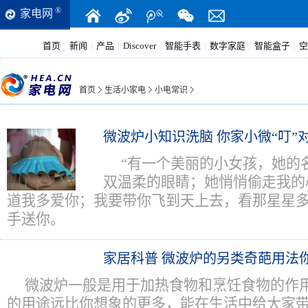
®
家电网
首页
新闻
产品
Discover
智能手表
数字家庭
智能盒子
空
|
|
|
|
|
|
|
首页
生活小家电
小电常识
微波炉小知识洗脑 你家小微“叮”
“有一个美丽的小女孩，她的
双温柔的眼睛；她悄悄偷走我的
道我多爱你；我要带你飞到天上去，看那星星
手送你。
家居科普 微波炉的另类奇葩用法
微波炉一般是用于加热食物和烹饪食物的作
的用途远比你想象的更多，能在生活中给大家