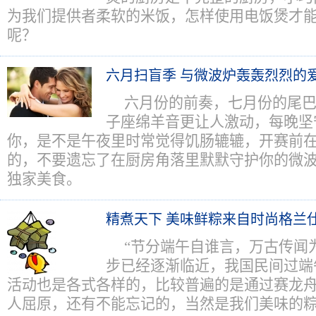
为我们提供者柔软的米饭，怎样使用电饭煲才
呢？
六月扫盲季 与微波炉轰轰烈烈的
六月份的前奏，七月份的尾
子座绵羊音更让人激动，每晚坚
你，是不是午夜里时常觉得饥肠辘辘，开赛前
的，不要遗忘了在厨房角落里默默守护你的微
独家美食。
精煮天下 美味鲜粽来自时尚格兰
“节分端午自谁言，万古传闻
步已经逐渐临近，我国民间过端
活动也是各式各样的，比较普遍的是通过赛龙
人屈原，还有不能忘记的，当然是我们美味的