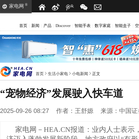
®
家电网
首页
新闻
产品
Discover
智能手表
数字家庭
智能盒子
空
|
|
|
|
|
|
|
首页
生活小家电
小电新闻
正文
“宠物经济”发展驶入快车道
2025-09-26 08:27
作者：
王舒嫄
来源：
中国证
家电网－HEA.CN报道：
业内人士表示