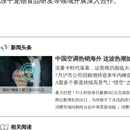
冻干宠物食品研发等领域开展深入合作。
新闻头条
中国空调热销海外 这波热潮
流量卡时代落幕，运营商仍面临大
7月沪市公司回购增持迎来年内峰
A股多个赛道持续高景气
|
“悟空”
“国补”继续！第三批625亿元资金已下达
暴力扫货！TCL科技单日豪掷4亿元完成
两位数增长的出口，为何救不了冰洗的排
消费市场结构性分化中孕育新动能
|
消费
相关阅读