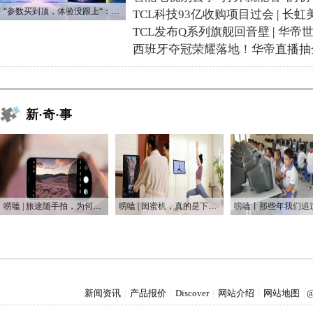
“参数买到顶，体验没跟上“：长虹追光Q70S给高端电视打了个样
TCL科技93亿收购项目过会
|
长虹
TCL发布Q系列旗舰回音壁
|
华帝
西班牙夺冠荣耀落地！华帝直播抽
新·奇·事
唠嗑 | 旅途随手拍，为何手机是普通人最好的摄影利器
唠嗑 | 闺蜜机，真的是下一个爆款吗？
新闻资讯
产品报价
Discover
网站介绍
网站地图
|
|
|
|
|
@