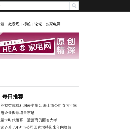
专题
微发现
标签
论坛
@家电网
|
|
|
|
每日推荐
汇兑损益或成利润表变量 出海上市公司直面汇率
风控大考
家电企业聚焦增量市场
流量卡时代落幕，运营商仍面临大考
量速齐升 7月沪市公司回购增持迎来年内峰值