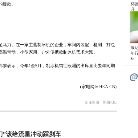
杯
的爆款。
升
足马力。在一家主营制冰机的企业，车间内装配、检测、打包
碳
高温带动，小型家用、户外便携款制冰机需求大涨。
年
标
郑黎表示，今年1至5月，制冰机销往欧洲的出库量比去年同期
(家电网® HEA.CN)
责任编辑：编辑K组
们”该给流量冲动踩刹车