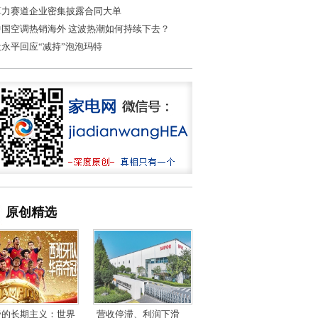
算力赛道企业密集披露合同大单
中国空调热销海外 这波热潮如何持续下去？
段永平回应“减持”泡泡玛特
原创精选
帝的长期主义：世界
营收停滞、利润下滑