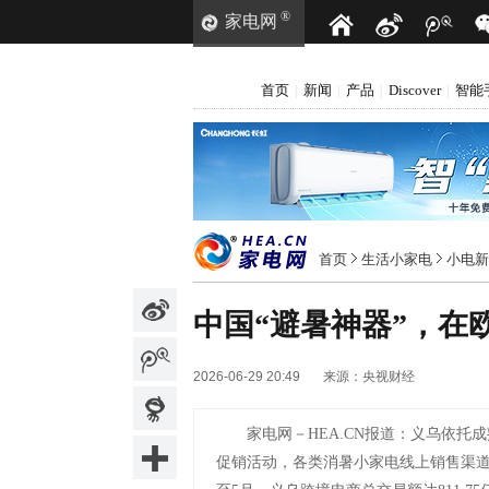
®
家电网
首页
新闻
产品
Discover
智能
|
|
|
|
首页
生活小家电
小电新
中国“避暑神器”，在
2026-06-29 20:49
来源：
央视财经
家电网－HEA.CN报道：
义乌依托成
促销活动，各类消暑小家电线上销售渠道