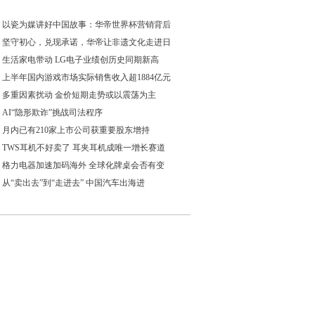
以瓷为媒讲好中国故事：华帝世界杯营销背后
坚守初心，兑现承诺，华帝让非遗文化走进日
生活家电带动 LG电子业绩创历史同期新高
上半年国内游戏市场实际销售收入超1884亿元
多重因素扰动 金价短期走势或以震荡为主
AI“隐形欺诈”挑战司法程序
月内已有210家上市公司获重要股东增持
TWS耳机不好卖了 耳夹耳机成唯一增长赛道
格力电器加速加码海外 全球化牌桌会否有变
从“卖出去”到“走进去” 中国汽车出海进