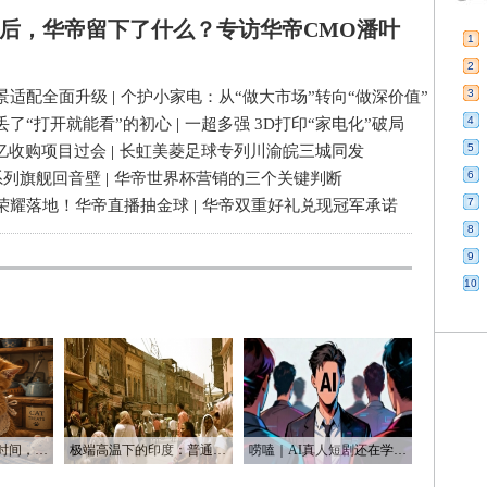
后，华帝留下了什么？专访华帝CMO潘叶
1
2
3
景适配全面升级
|
个护小家电：从“做大市场”转向“做深价值”
4
丢了“打开就能看”的初心
|
一超多强 3D打印“家电化”破局
5
3亿收购项目过会
|
长虹美菱足球专列川渝皖三城同发
6
系列旗舰回音壁
|
华帝世界杯营销的三个关键判断
7
荣耀落地！华帝直播抽金球
|
华帝双重好礼兑现冠军承诺
8
9
10
唠嗑｜AI帮我省了时间，也帮我烧光了Token
极端高温下的印度：普通人用不起空调 富人却被空调“炸到”
唠嗑｜AI真人短剧还在学做人 AI漫剧已经开始赚钱