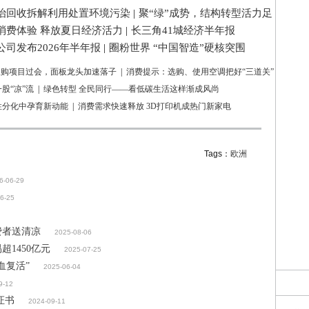
治回收拆解利用处置环境污染
|
聚“绿”成势，结构转型活力足
消费体验 释放夏日经济活力
|
长三角41城经济半年报
司发布2026年半年报
|
圈粉世界 “中国智造”硬核突围
亿收购项目过会，面板龙头加速落子
|
消费提示：选购、使用空调把好“三道关”
股“凉”流
|
绿色转型 全民同行——看低碳生活这样渐成风尚
性分化中孕育新动能
|
消费需求快速释放 3D打印机成热门新家电
Tags：
欧洲
6-06-29
6-25
费者送清凉
2025-08-06
1450亿元
2025-07-25
血复活”
2025-06-04
9-12
证书
2024-09-11