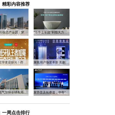
精彩内容推荐
衡阳3U生态产业园：荣电集团的政企合作新答卷
“斗牛士军团”剑指大力神杯，华帝以“一瓷一金”静候荣光
不止玄学更是眼光！西班牙队夺冠，华帝火速官宣启动兑奖福利
聚焦用户场景革新 美菱产品创新打造差异化居家体验
万和电气加快全球布局，海外营收占比升至四成
聚势普及拓赛道，华帝“亮剑”洗碗机峰会，破局存量换新
一周点击排行