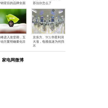
营销背后的品牌全面
苏泊尔怎么了
达峰进入攻坚期，五
京东方、TCL华星利润
行动方案明确量化目
大涨，电视低迷为何挡
不
家电网微博