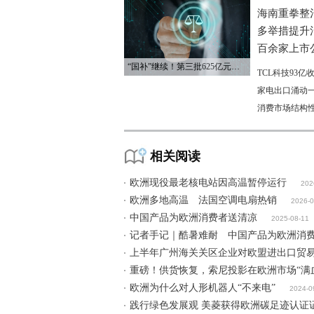
海南重拳整
多举措提升
百余家上市公
“国补”继续！第三批625亿元资金已下达
TCL科技93
家电出口涌动一
消费市场结构
相关阅读
欧洲现役最老核电站因高温暂停运行
202
欧洲多地高温 法国空调电扇热销
2026-0
中国产品为欧洲消费者送清凉
2025-08-11
记者手记｜酷暑难耐 中国产品为欧洲消
上半年广州海关关区企业对欧盟进出口贸易超
重磅！​供货恢复，索尼投影在欧洲市场“满
欧洲为什么对人形机器人“不来电”
2024-0
践行绿色发展观 美菱获得欧洲碳足迹认证