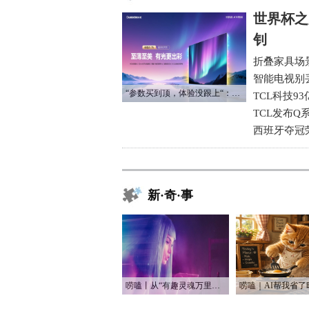
世界杯之
钊
折叠家具场
智能电视别
“参数买到顶，体验没跟上“：长虹追光Q70S给高端电视打了个样
TCL科技9
TCL发布Q
西班牙夺冠
新·奇·事
唠嗑丨从“有趣灵魂万里挑一”到“赛博恋人一键定制”