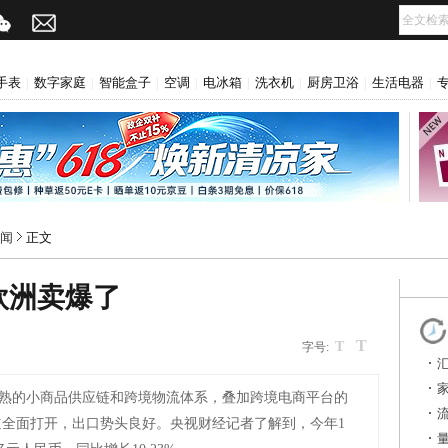
手表
数字家庭
智能盒子
空调
电冰箱
洗衣机
厨房卫浴
生活电器
|
|
|
|
|
|
|
|
闻
正文
欧洲卖爆了
T
T
字号:
熟的小商品供应链和跨境物流体系，叠加跨境电商平台的
全面打开，出口势头良好。央视财经记者了解到，今年1