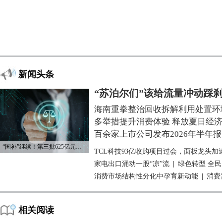
新闻头条
“苏泊尔们”该给流量冲动踩
海南重拳整治回收拆解利用处置环
多举措提升消费体验 释放夏日经
百余家上市公司发布2026年半年报
“国补”继续！第三批625亿元资金已下达
TCL科技93亿收购项目过会，面板龙头加
家电出口涌动一股“凉”流
|
绿色转型 全
消费市场结构性分化中孕育新动能
|
消费
相关阅读