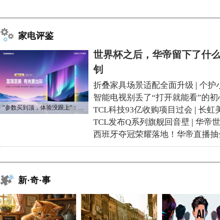
家电评鉴
世界杯之后，华帝留下了什么
钊
折叠家具场景适配全面升级
|
个护
智能电视别丢了“打开就能看”的初
“参数买到顶，体验没跟上“：长虹追光Q70S给高端电视打了个样
TCL科技93亿收购项目过会
|
长虹
TCL发布Q系列旗舰回音壁
|
华帝
西班牙夺冠荣耀落地！华帝直播抽
新·奇·事