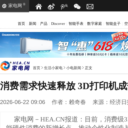
®
家电网
首页
新闻
产品
Discover
智能手表
数字家庭
智能盒子
空
|
|
|
|
|
|
|
首页
生活小家电
小电新闻
正文
消费需求快速释放 3D打印机
2026-06-22 09:06
作者：
赖奇春
来源：
经济日
家电网－HEA.CN报道：
目前，消费级