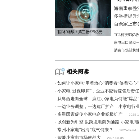
海南重拳整
多举措提升
百余家上市公
“国补”继续！第三批625亿元资金已下达
TCL科技93
家电出口涌动一
消费市场结构
相关阅读
如何让小家电“用着放心”消费者“修着安心
小家电“过保即坏”，企业不应转嫁售后责
从粤西走向全球，廉江小家电为何能“爆品
一边业务调整，一边建厂扩产，小家电行业
多重因素促使小家电企业积极扩产
2025-1
以创新为引擎 以跨境电商为通路 小家电
常州小家电“出海”底气何来？
2025-09-24
智能小家电市场依然大
2025-08-05