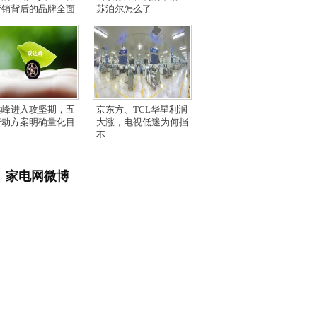
营销背后的品牌全面
苏泊尔怎么了
达峰进入攻坚期，五
京东方、TCL华星利润
行动方案明确量化目
大涨，电视低迷为何挡
不
家电网微博