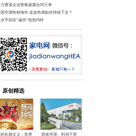
算力赛道企业密集披露合同大单
中国空调热销海外 这波热潮如何持续下去？
段永平回应“减持”泡泡玛特
原创精选
帝的长期主义：世界
营收停滞、利润下滑