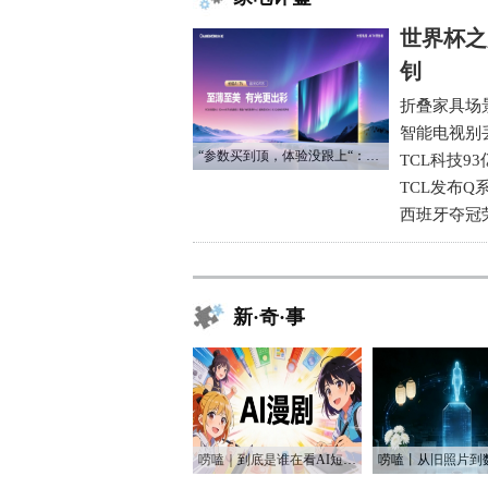
世界杯之
钊
折叠家具场
智能电视别
“参数买到顶，体验没跟上“：长虹追光Q70S给高端电视打了个样
TCL科技9
TCL发布Q
西班牙夺冠
新·奇·事
唠嗑｜到底是谁在看AI短剧？！