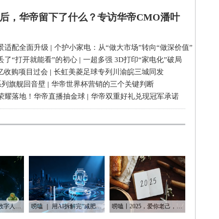
后，华帝留下了什么？专访华帝CMO潘叶
景适配全面升级
|
个护小家电：从“做大市场”转向“做深价值”
丢了“打开就能看”的初心
|
一超多强 3D打印“家电化”破局
3亿收购项目过会
|
长虹美菱足球专列川渝皖三城同发
系列旗舰回音壁
|
华帝世界杯营销的三个关键判断
荣耀落地！华帝直播抽金球
|
华帝双重好礼兑现冠军承诺
唠嗑丨从旧照片到数字人：AI如何“复活”我们的思念
唠嗑 ｜ 用AI拆解完“减肥逻辑”后，我发现了内容行业的底层套路
唠嗑丨2025，爱你老己，明天见