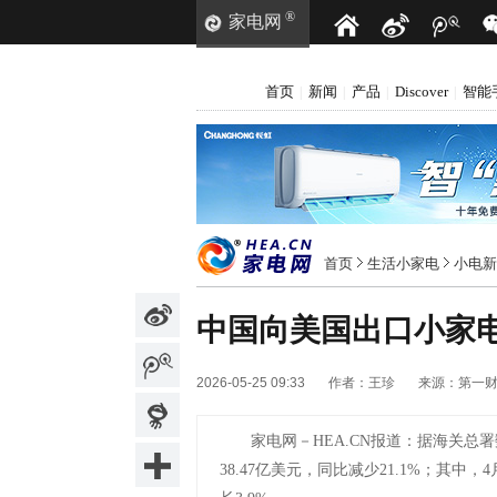
®
家电网
首页
新闻
产品
Discover
智能
|
|
|
|
首页
生活小家电
小电新
中国向美国出口小家电
2026-05-25 09:33
作者：
王珍
来源：
第一
家电网－HEA.CN报道：
据海关总署
38.47亿美元，同比减少21.1%；其中