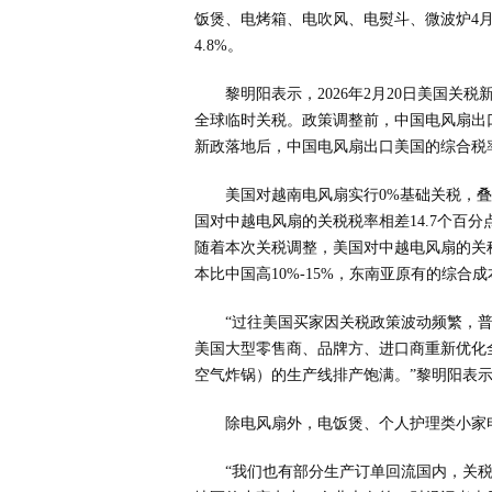
饭煲、电烤箱、电吹风、电熨斗、微波炉4月对美出
4.8%。
黎明阳表示，2026年2月20日美国关
全球临时关税。政策调整前，中国电风扇出口美
新政落地后，中国电风扇出口美国的综合税率降至
美国对越南电风扇实行0%基础关税，叠
国对中越电风扇的关税税率相差14.7个百
随着本次关税调整，美国对中越电风扇的关税
本比中国高10%-15%，东南亚原有的综
“过往美国买家因关税政策波动频繁，
美国大型零售商、品牌方、进口商重新优化
空气炸锅）的生产线排产饱满。”黎明阳表
除电风扇外，电饭煲、个人护理类小家
“我们也有部分生产订单回流国内，关