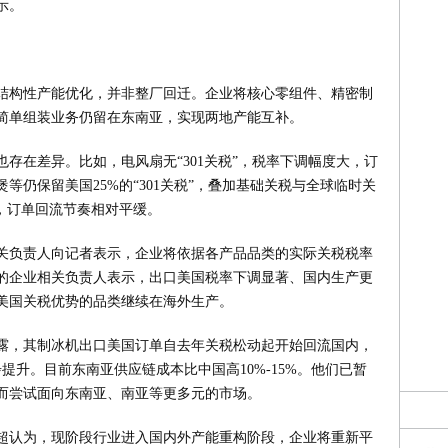
示。
结构性产能优化，并非整厂回迁。企业将核心零组件、精密制
简单组装业务仍留在东南亚，实现两地产能互补。
存在差异。比如，电风扇无“301关税”，税率下调幅度大，订
等仍保留美国25%的“301关税”，叠加基础关税与全球临时关
，订单回流节奏相对平缓。
关负责人向记者表示，企业将依据各产品品类的实际关税税率
的企业相关负责人表示，出口美国税率下调显著、国内生产更
美国关税优势的品类继续在海外生产。
露，其制冰机出口美国订单自去年关税松动起开始回流国内，
提升。目前东南亚供应链成本比中国高10%-15%。他们已暂
而尝试面向东南亚、南亚等更多元的市场。
超认为，现阶段行业进入国内外产能重构阶段，企业将重新平