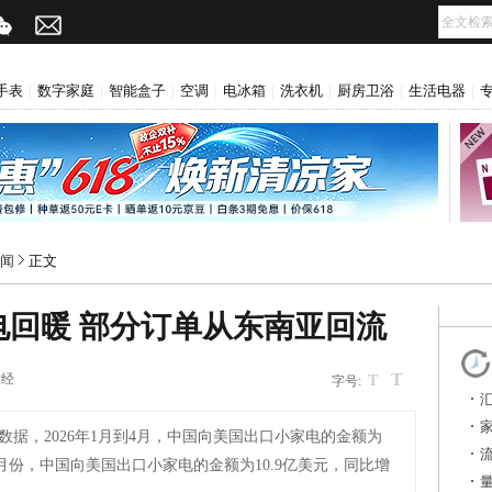
手表
数字家庭
智能盒子
空调
电冰箱
洗衣机
厨房卫浴
生活电器
|
|
|
|
|
|
|
|
闻
正文
回暖 部分订单从东南亚回流
T
财经
T
字号:
数据，2026年1月到4月，中国向美国出口小家电的金额为
，4月份，中国向美国出口小家电的金额为10.9亿美元，同比增