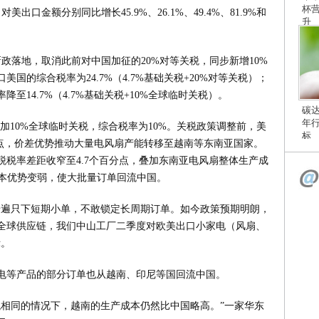
杯
口金额分别同比增长45.9%、26.1%、49.4%、81.9%和
升
税新政落地，取消此前对中国加征的20%对等关税，同步新增10%
国的综合税率为24.7%（4.7%基础关税+20%对等关税）；
14.7%（4.7%基础关税+10%全球临时关税）。
碳
年
加10%全球临时关税，综合税率为10%。关税政策调整前，美
标
分点，价差优势推动大量电风扇产能转移至越南等东南亚国家。
税率差距收窄至4.7个百分点，叠加东南亚电风扇整体生产成
合成本优势变弱，使大批量订单回流中国。
普遍只下短期小单，不敢锁定长周期订单。如今政策预期明朗，
全球供应链，我们中山工厂二季度对欧美出口小家电（风扇、
示。
电等产品的部分订单也从越南、印尼等国回流中国。
税相同的情况下，越南的生产成本仍然比中国略高。”一家华东