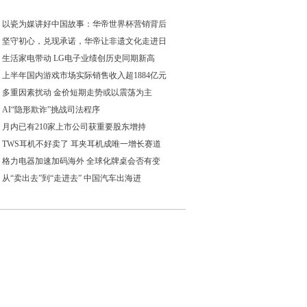
以瓷为媒讲好中国故事：华帝世界杯营销背后
坚守初心，兑现承诺，华帝让非遗文化走进日
生活家电带动 LG电子业绩创历史同期新高
上半年国内游戏市场实际销售收入超1884亿元
多重因素扰动 金价短期走势或以震荡为主
AI“隐形欺诈”挑战司法程序
月内已有210家上市公司获重要股东增持
TWS耳机不好卖了 耳夹耳机成唯一增长赛道
格力电器加速加码海外 全球化牌桌会否有变
从“卖出去”到“走进去” 中国汽车出海进