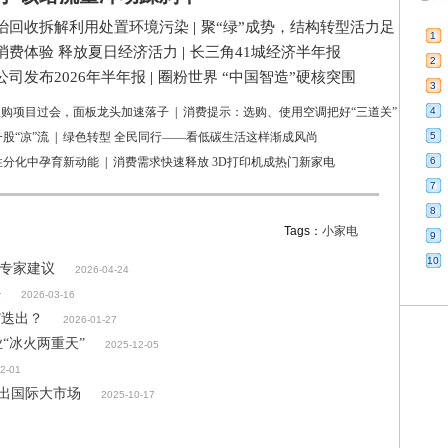
治回收拆解利用处置环境污染
|
聚“绿”成势，结构转型活力足
1
消费体验 释放夏日经济活力
|
长三角41城经济半年报
2
司发布2026年半年报
|
圈粉世界 “中国智造”硬核突围
3
亿收购项目过会，面板龙头加速落子
|
消费提示：选购、使用空调把好“三道关”
4
股“凉”流
|
绿色转型 全民同行——看低碳生活这样渐成风尚
5
性分化中孕育新动能
|
消费需求快速释放 3D打印机成热门新家电
6
7
8
Tags：
小家电
9
10
”专家建议
2026-04-24
任
2026-03-16
”迭出？
2026-01-27
“冰火两重天”
2025-12-05
2-01
闯出国际大市场
2025-10-17