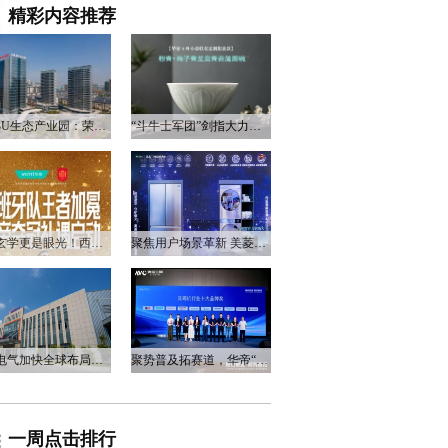
精彩内容推荐
衡阳3U生态产业园：荣电集团的政企合作新答卷
“斗牛士军团”剑指大力神杯，华帝以“一瓷一金”静候荣光
不止玄学更是眼光！西班牙队夺冠，华帝火速官宣启动兑奖福利
聚焦用户场景革新 美菱产品创新打造差异化居家体验
万和电气加快全球布局，海外营收占比升至四成
聚势普及拓赛道，华帝“亮剑”洗碗机峰会，破局存量换新
一周点击排行