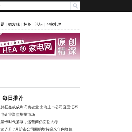
专题
微发现
标签
论坛
@家电网
|
|
|
|
每日推荐
汇兑损益或成利润表变量 出海上市公司直面汇率
风控大考
家电企业聚焦增量市场
流量卡时代落幕，运营商仍面临大考
量速齐升 7月沪市公司回购增持迎来年内峰值