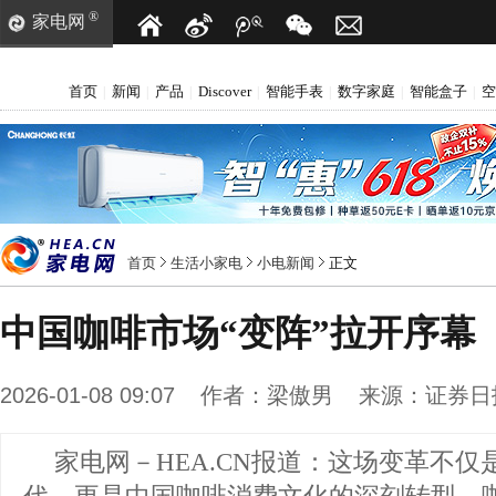
®
家电网
首页
新闻
产品
Discover
智能手表
数字家庭
智能盒子
空
|
|
|
|
|
|
|
首页
生活小家电
小电新闻
正文
中国咖啡市场“变阵”拉开序幕
2026-01-08 09:07
作者：
梁傲男
来源：
证券日
家电网－HEA.CN报道：
这场变革不仅