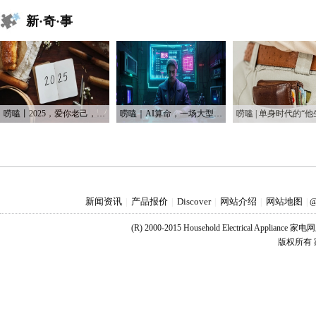
新·奇·事
唠嗑丨2025，爱你老己，明天见
唠嗑｜AI算命，一场大型互联网安慰剂实验
新闻资讯
产品报价
Discover
网站介绍
网站地图
|
|
|
|
|
@
(R) 2000-2015 Household Electrical Applianc
版权所有