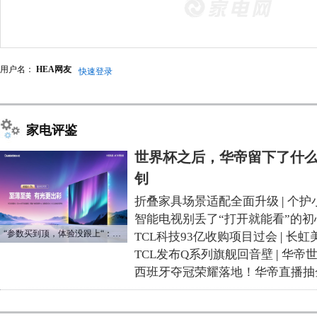
用户名：
HEA网友
快速登录
家电评鉴
世界杯之后，华帝留下了什么
钊
折叠家具场景适配全面升级
|
个护
智能电视别丢了“打开就能看”的初
“参数买到顶，体验没跟上“：长虹追光Q70S给高端电视打了个样
TCL科技93亿收购项目过会
|
长虹
TCL发布Q系列旗舰回音壁
|
华帝
西班牙夺冠荣耀落地！华帝直播抽