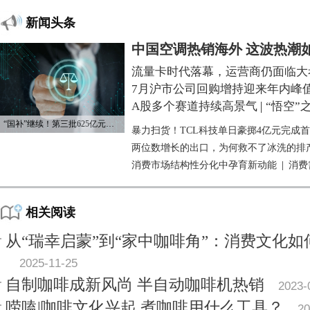
新闻头条
中国空调热销海外 这波热潮
流量卡时代落幕，运营商仍面临大
7月沪市公司回购增持迎来年内峰
A股多个赛道持续高景气
|
“悟空”
“国补”继续！第三批625亿元资金已下达
暴力扫货！TCL科技单日豪掷4亿元完成
两位数增长的出口，为何救不了冰洗的排
消费市场结构性分化中孕育新动能
|
消费
相关阅读
从“瑞幸启蒙”到“家中咖啡角”：消费文化
2025-11-25
自制咖啡成新风尚 半自动咖啡机热销
2023-
唠嗑|咖啡文化兴起 煮咖啡用什么工具？
20