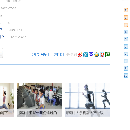
2023-09-22
2023-07-03
1
25
2
2-11-30
3
？
2022-07-18
4
用？
2021-09-13
5
6
7
【复制网址】
【打印】
分享到
8
9
10
唠嗑 | 闺蜜机，真的是下一个爆款吗？
唠嗑丨那些年我们追过的“屏保”：从CRT到OLED的时代变迁
唠嗑 | 人形机器人产业观察：一场跌跌撞撞的资本狂欢