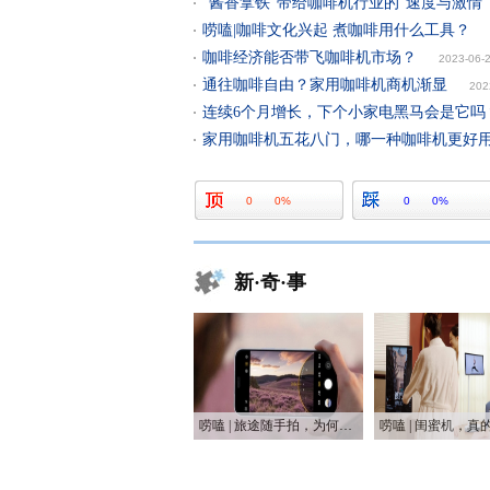
“酱香拿铁”带给咖啡机行业的“速度与激情”
唠嗑|咖啡文化兴起 煮咖啡用什么工具？
咖啡经济能否带飞咖啡机市场？
2023-06-
通往咖啡自由？家用咖啡机商机渐显
202
连续6个月增长，下个小家电黑马会是它吗
家用咖啡机五花八门，哪一种咖啡机更好
0
0%
0
0%
新·奇·事
唠嗑 | 旅途随手拍，为何手机是普通人最好的摄影利器