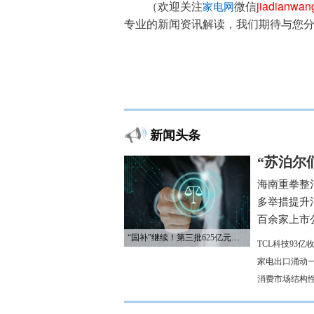
（欢迎关注
微信
jiadianwa
家电网
专业的新闻资讯解读，我们期待与您
新闻头条
“苏泊尔
海南重拳整
多举措提升
百余家上市公
“国补”继续！第三批625亿元资金已下达
TCL科技93
家电出口涌动一
消费市场结构