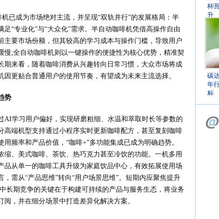
杯
升
咖啡机已成为市场绝对主流，并呈现“双轨并行”的发展格局：半
足“专业化”与“大众化”需求。半自动咖啡机凭借高操作自由
前主要市场份额，但其较高的学习成本与操作门槛，导致用户
缓慢;全自动咖啡机则以一键操作的便捷性为核心优势，精准契
长期来看，随着咖啡消费从兴趣转向日常习惯，大众市场将成
碳
机因更贴合普通用户的使用节奏，有望成为未来主流选择。
年
标
趋势
过AI学习用户偏好，实现研磨粗细、水温和萃取时长等参数的
分高端机型支持通过小程序实时更新咖啡配方，甚至复刻咖啡
用频率和产品价值，“咖啡+”多功能集成已成为明确趋势。
式浓缩、美式咖啡、茶饮、热巧克力甚至冷饮的功能。一机多用
产品从单一的咖啡工具升级为家庭饮品中心，有效拓展使用场
，需从“产品思维”转向“用户场景思维”。短期内应聚焦提升
;中长期竞争的关键在于构建可持续的产品与服务生态，将业务
订阅，并在细分场景中打造差异化解决方案。