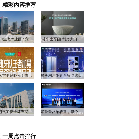
精彩内容推荐
衡阳3U生态产业园：荣电集团的政企合作新答卷
“斗牛士军团”剑指大力神杯，华帝以“一瓷一金”静候荣光
不止玄学更是眼光！西班牙队夺冠，华帝火速官宣启动兑奖福利
聚焦用户场景革新 美菱产品创新打造差异化居家体验
万和电气加快全球布局，海外营收占比升至四成
聚势普及拓赛道，华帝“亮剑”洗碗机峰会，破局存量换新
一周点击排行