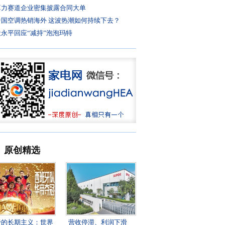
算力赛道企业密集披露合同大单
中国空调热销海外 这波热潮如何持续下去？
段永平回应“减持”泡泡玛特
原创精选
帝的长期主义：世界
营收停滞、利润下滑