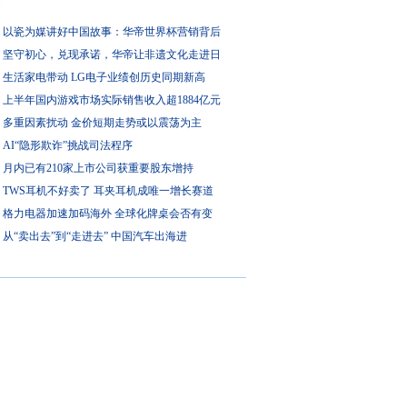
以瓷为媒讲好中国故事：华帝世界杯营销背后
坚守初心，兑现承诺，华帝让非遗文化走进日
生活家电带动 LG电子业绩创历史同期新高
上半年国内游戏市场实际销售收入超1884亿元
多重因素扰动 金价短期走势或以震荡为主
AI“隐形欺诈”挑战司法程序
月内已有210家上市公司获重要股东增持
TWS耳机不好卖了 耳夹耳机成唯一增长赛道
格力电器加速加码海外 全球化牌桌会否有变
从“卖出去”到“走进去” 中国汽车出海进