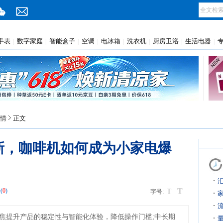
手表
数字家庭
智能盒子
空调
电冰箱
洗衣机
厨房卫浴
生活电器
|
|
|
|
|
|
|
|
情
正文
新，咖啡机如何成为小家电爆
T
(
0
)
T
字号:
焦提升产品的稳定性与智能化体验，降低操作门槛;中长期