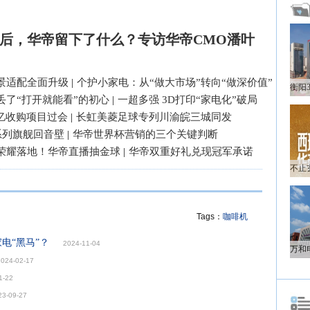
后，华帝留下了什么？专访华帝CMO潘叶
景适配全面升级
|
个护小家电：从“做大市场”转向“做深价值”
丢了“打开就能看”的初心
|
一超多强 3D打印“家电化”破局
3亿收购项目过会
|
长虹美菱足球专列川渝皖三城同发
系列旗舰回音壁
|
华帝世界杯营销的三个关键判断
荣耀落地！华帝直播抽金球
|
华帝双重好礼兑现冠军承诺
Tags：
咖啡机
电“黑马”？
2024-11-04
2024-02-17
1-22
23-09-27