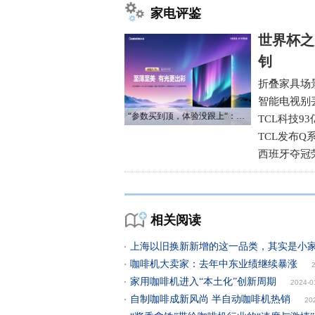
家电评鉴
世界杯之
钊
折叠家具场
智能电视别
“参数买到顶，体验没跟上“：长虹追光Q70S给高端电视打了个样
TCL科技9
TCL发布Q
西班牙夺冠
相关阅读
上海以旧换新新增的这一品类，其实是小家
咖啡机大卖家：去年中东业绩继续暴涨
家用咖啡机进入“本土化”创新周期
2024-0
自制咖啡成新风尚 半自动咖啡机热销
20