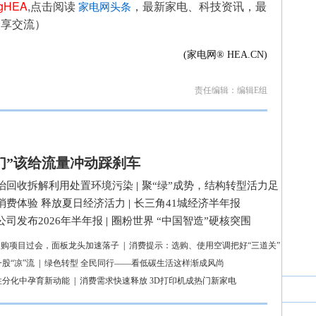
ngHEA
,点击阅读 
，最新家电、科技资讯，最
家电网头条
分享交流）
(家电网® HEA.CN)
责任编辑：编辑E组
们”该给流量冲动踩刹车
治回收拆解利用处置环境污染
|
聚“绿”成势，结构转型活力足
消费体验 释放夏日经济活力
|
长三角41城经济半年报
司发布2026年半年报
|
圈粉世界 “中国智造”硬核突围
亿收购项目过会，面板龙头加速落子
|
消费提示：选购、使用空调把好“三道关”
股“凉”流
|
绿色转型 全民同行——看低碳生活这样渐成风尚
性分化中孕育新动能
|
消费需求快速释放 3D打印机成热门新家电