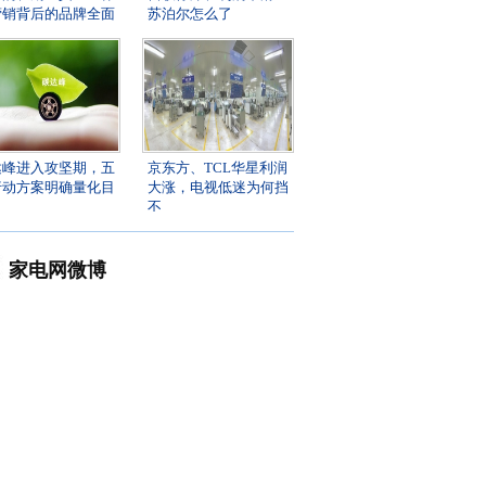
营销背后的品牌全面
苏泊尔怎么了
达峰进入攻坚期，五
京东方、TCL华星利润
行动方案明确量化目
大涨，电视低迷为何挡
不
家电网微博