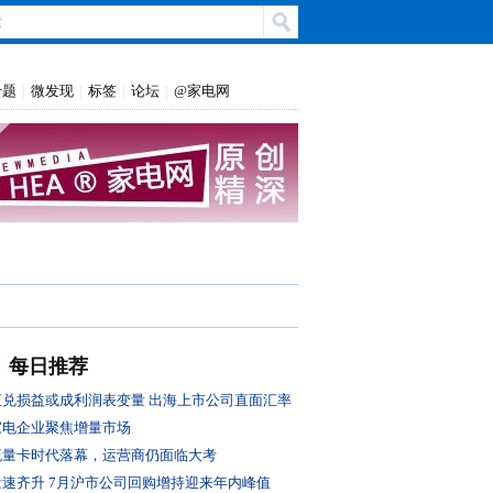
专题
微发现
标签
论坛
@家电网
|
|
|
|
每日推荐
汇兑损益或成利润表变量 出海上市公司直面汇率
风控大考
家电企业聚焦增量市场
流量卡时代落幕，运营商仍面临大考
量速齐升 7月沪市公司回购增持迎来年内峰值