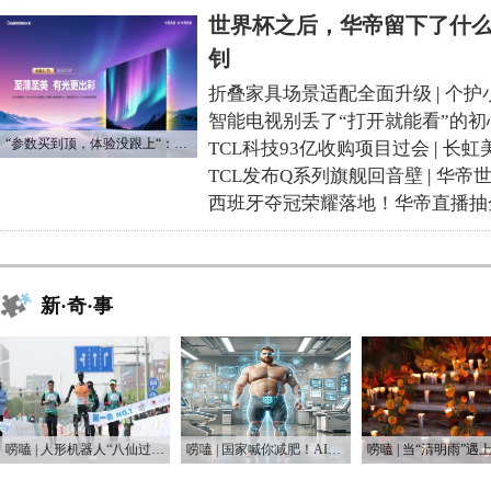
世界杯之后，华帝留下了什么
钊
折叠家具场景适配全面升级
|
个护
智能电视别丢了“打开就能看”的初
“参数买到顶，体验没跟上“：长虹追光Q70S给高端电视打了个样
TCL科技93亿收购项目过会
|
长虹
TCL发布Q系列旗舰回音壁
|
华帝
西班牙夺冠荣耀落地！华帝直播抽
新·奇·事
唠嗑 | 人形机器人“八仙过海”，这届“半马”有点癫
唠嗑 | 国家喊你减肥！AI教练真能让你躺瘦？