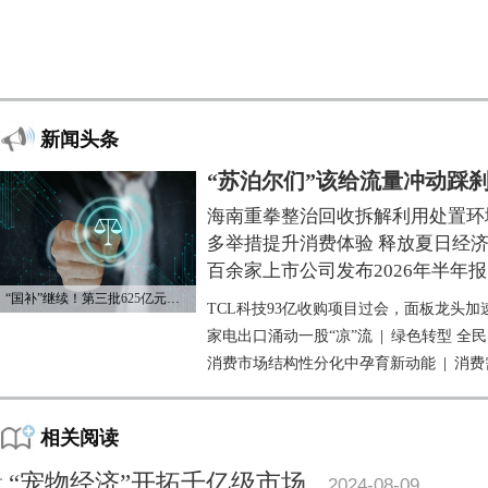
新闻头条
“苏泊尔们”该给流量冲动踩
海南重拳整治回收拆解利用处置环
多举措提升消费体验 释放夏日经
百余家上市公司发布2026年半年报
“国补”继续！第三批625亿元资金已下达
TCL科技93亿收购项目过会，面板龙头加
家电出口涌动一股“凉”流
|
绿色转型 全
消费市场结构性分化中孕育新动能
|
消费
相关阅读
“宠物经济”开拓千亿级市场
2024-08-09