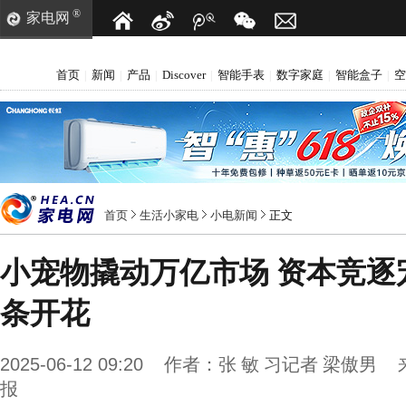
®
家电网
首页
新闻
产品
Discover
智能手表
数字家庭
智能盒子
空
|
|
|
|
|
|
|
首页
生活小家电
小电新闻
正文
小宠物撬动万亿市场 资本竞逐
条开花
2025-06-12 09:20
作者：
张 敏 习记者 梁傲男
报