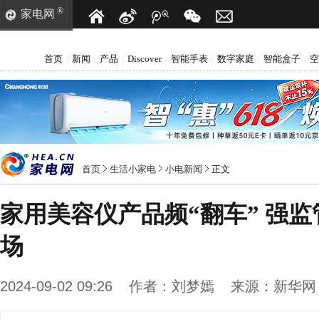
®
家电网
首页
新闻
产品
Discover
智能手表
数字家庭
智能盒子
空
|
|
|
|
|
|
|
首页
生活小家电
小电新闻
正文
家用美容仪产品频“翻车” 强
场
2024-09-02 09:26
作者：
刘梦嫣
来源：
新华网