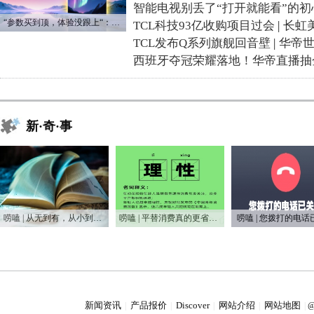
智能电视别丢了“打开就能看”的初
“参数买到顶，体验没跟上“：长虹追光Q70S给高端电视打了个样
TCL科技93亿收购项目过会
|
长虹
TCL发布Q系列旗舰回音壁
|
华帝
西班牙夺冠荣耀落地！华帝直播抽
新·奇·事
唠嗑 | 从无到有，从小到大，75年家电之变
唠嗑 | 平替消费真的更省钱吗？
唠嗑 | 您拨打的电话
新闻资讯
产品报价
Discover
网站介绍
网站地图
|
|
|
|
|
@