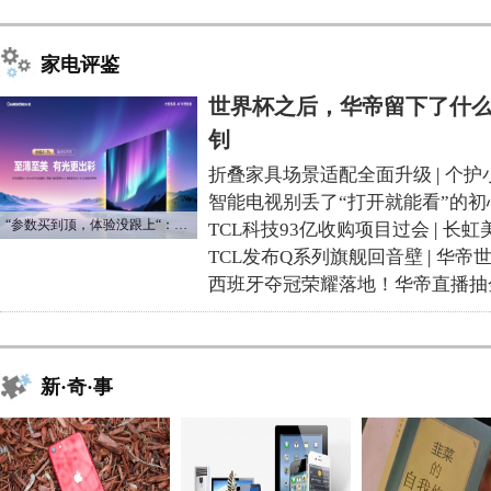
家电评鉴
世界杯之后，华帝留下了什么
钊
折叠家具场景适配全面升级
|
个护
智能电视别丢了“打开就能看”的初
“参数买到顶，体验没跟上“：长虹追光Q70S给高端电视打了个样
TCL科技93亿收购项目过会
|
长虹
TCL发布Q系列旗舰回音壁
|
华帝
西班牙夺冠荣耀落地！华帝直播抽
新·奇·事