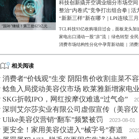
科技创新撬开空调业细分市场空间
整治“内卷式”竞争打出组合拳
|
活
“新新三样”新在哪？
|
LPI连续三
“国补”继续！第三批625亿元资金已下达
TCL科技93亿收购项目过会，面板龙头加
家电出口涌动一股“凉”流
|
绿色转型 全
消费市场结构性分化中孕育新动能
|
消费
相关阅读
消费者“价钱观”生变 阴阳售价收割韭菜不
鲶鱼入局搅动美容仪市场 欧莱雅新增家电
SKG折戟IPO，网红按摩仪难逃“过气命”
2
深圳艾尔莎实业有限公司虚假宣传（美容仪
Ulike美容仪营销“翻车”频繁被罚
2023-08-01
更安全！家用美容仪进入“械字号”赛道
202