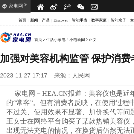
®
家电网
首页
新闻
产品
Discover
智能手表
数字家庭
智能盒子
空
|
|
|
|
|
|
|
首页
生活小家电
小电新闻
正文
加强对美容机构监管 保护消费
2023-11-27 17:17
来源：
人民网
家电网－HEA.CN报道：
美容仪也是近
的“常客”。但有消费者反映，在使用过程
不过关、使用效果不显著、加价换代等问
王女士在网络平台购买了某款热销美容仪
出现无法充电的情况，在换货后仍然无法