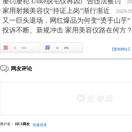
屡罚屡犯 Ulike脱毛仪再因广告违法被罚
20
家用射频美容仪“持证上岗”渐行渐近
2023-0
又一巨头退场，网红爆品为何变“烫手山芋”
投诉不断、新规冲击 家用美容仪路在何方
0
0%
0
0%
【复制网址】
网友评论
用户名：
HEA网友
快速登录